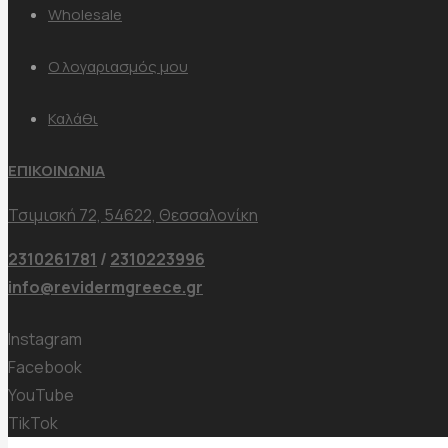
Wholesale
Ο λογαριασμός μου
Καλάθι
ΕΠΙΚΟΙΝΩΝΙΑ
Τσιμισκή 72, 54622, Θεσσαλονίκη
2310261781
/
2310223996
info@revidermgreece.gr
Instagram
Facebook
YouTube
TikTok