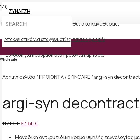
ΣΥΝΔΕΣΗ
Το προϊόν
Προϊόν
έχει προστεθεί στο καλάθι σας.
Αποκλειστικά για επαγγελματίες: Κάντε εγγραφή/
Προσφορά!
Σύνδεση για πρόσβαση στα προϊόντα καμπίνας.
Wholesale
Αρχική σελίδα
/
ΠΡΟΙΟΝΤΑ
/
SKINCARE
/ argi-syn decontrac
argi-syn decontrac
Original
Η
117.00
€
93.60
€
price
τρέχουσα
Μοναδική αντιρυτιδική κρέμα υψηλής τεχνολογίας με