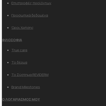
Επιστροφές προϊόντων
Προσωπικά δεδομένα
Όροι Χρήσης
ΦΙΛΟΣΟΦΙΑ
True care
Το δέρμα
Το Σύστημα REVIDERM
Brand Milestones
Ο ΛΟΓΑΡΙΑΣΜΟΣ ΜΟΥ