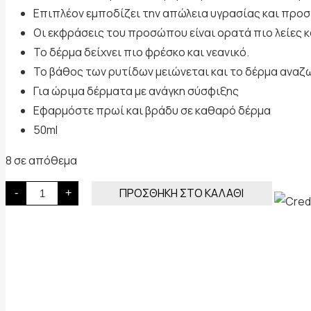
was:
τιμή
Επιπλέον εμποδίζει την απώλεια υγρασίας και προ
117.00 €.
είναι:
Οι εκφράσεις του προσώπου είναι ορατά πιο λείες κ
93.60 €.
Το δέρμα δείχνει πιο φρέσκο και νεανικό.
Το βάθος των ρυτίδων μειώνεται και το δέρμα αναζ
Για ώριμα δέρματα με ανάγκη σύσφιξης
Εφαρμόστε πρωί και βράδυ σε καθαρό δέρμα
50ml
8 σε απόθεμα
argi-
ΠΡΟΣΘΉΚΗ ΣΤΟ ΚΑΛΆΘΙ
-
+
syn
decontract
cream
ποσότητα